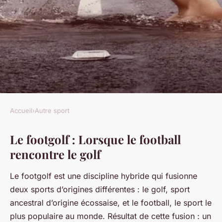
Accueil
›
Autre sport
AUTRE SPORT
Le footgolf : Lorsque le football
Le footgolf : Quand football
rencontre le golf
rencontre golf
Le footgolf est une discipline hybride qui fusionne
Clément
•
19 janvier 2024
•
4 min de lecture
deux sports d’origines différentes : le golf, sport
ancestral d’origine écossaise, et le football, le sport le
plus populaire au monde. Résultat de cette fusion : un