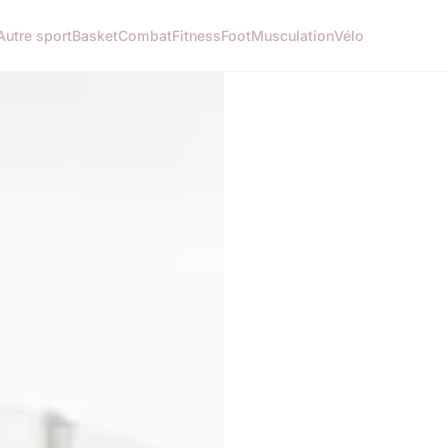
Autre sport
Basket
Combat
Fitness
Foot
Musculation
Vélo