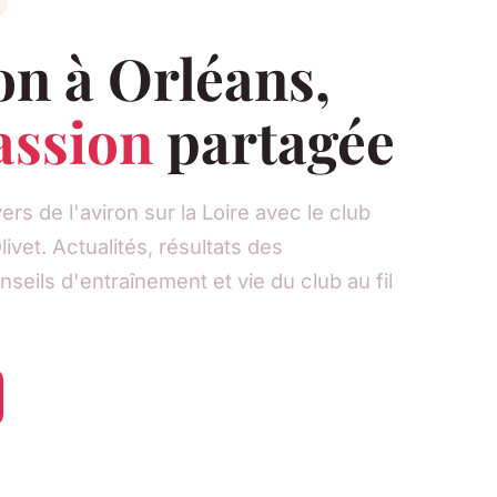
on à Orléans,
assion
partagée
rs de l'aviron sur la Loire avec le club
ivet. Actualités, résultats des
seils d'entraînement et vie du club au fil