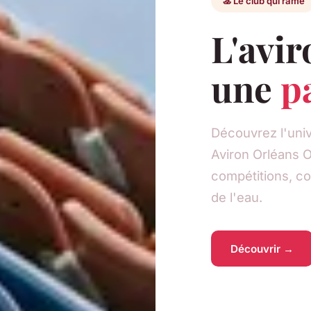
🚣 Le club qui rame
L'avir
une
p
Découvrez l'unive
Aviron Orléans Ol
compétitions, con
de l'eau.
Découvrir →