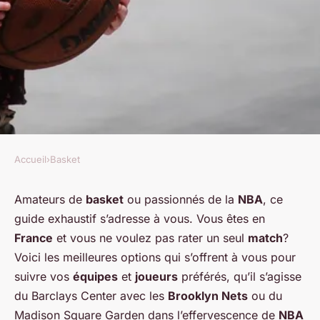
Accueil
›
Basket
BASKET
Quelle est la meilleure façon
Amateurs de
basket
ou passionnés de la
NBA
, ce
guide exhaustif s’adresse à vous. Vous êtes en
de suivre un match de basket ?
France
et vous ne voulez pas rater un seul
match
?
Voici les meilleures options qui s’offrent à vous pour
Victor
•
19 janvier 2024
•
3 min de lecture
suivre vos
équipes
et
joueurs
préférés, qu’il s’agisse
du Barclays Center avec les
Brooklyn Nets
ou du
Madison Square Garden dans l’effervescence de
NBA