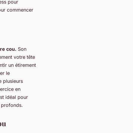
ness pour
 pour commencer
tre cou.
Son
tement votre tête
ntir un étirement
er le
 plusieurs
xercice en
st idéal pour
s profonds.
ou