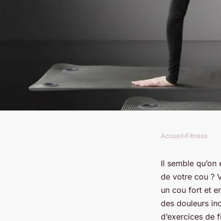
Accueil
›
Fitness
FITNESS
les exercices de fit
Il semble qu’on 
de votre cou ? 
vos muscles du cou
un cou fort et 
des douleurs inc
d’exercices de 