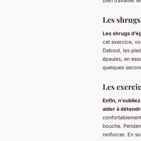
bien travailler 
Les shrugs
Les shrugs d’ép
cet exercice, v
Debout, les pie
épaules, en ess
quelques seconde
Les exercic
Enfin, n’oublie
aider à détendr
confortablement,
bouche. Pendant
renforcer. En so