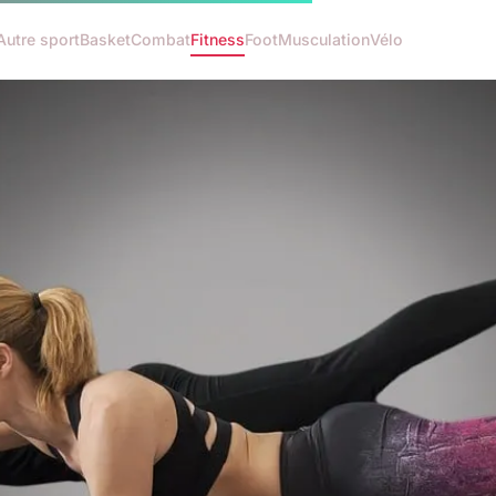
Autre sport
Basket
Combat
Fitness
Foot
Musculation
Vélo