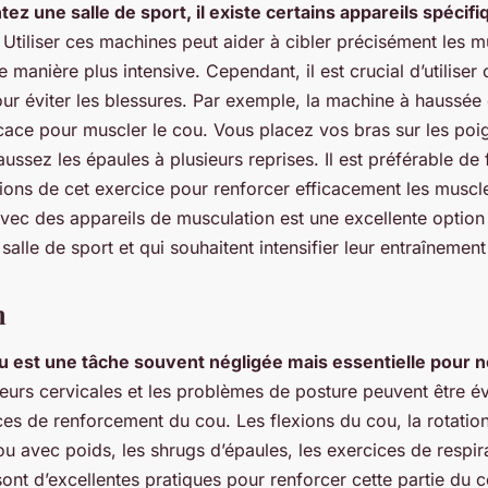
tez une salle de sport, il existe certains appareils spécif
Utiliser ces machines peut aider à cibler précisément les m
de manière plus intensive. Cependant, il est crucial d’utiliser
ur éviter les blessures. Par exemple, la machine à haussée 
cace pour muscler le cou. Vous placez vos bras sur les poi
ussez les épaules à plusieurs reprises. Il est préférable de 
tions de cet exercice pour renforcer efficacement les muscl
avec des appareils de musculation est une excellente option
salle de sport et qui souhaitent intensifier leur entraînemen
n
 est une tâche souvent négligée mais essentielle pour n
urs cervicales et les problèmes de posture peuvent être év
ces de renforcement du cou. Les flexions du cou, la rotatio
ou avec poids, les shrugs d’épaules, les exercices de respira
 sont d’excellentes pratiques pour renforcer cette partie du co