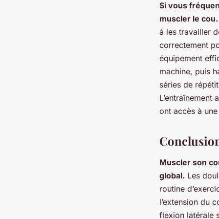
Si vous fréquen
muscler le cou.
à les travailler 
correctement po
équipement effi
machine, puis ha
séries de répéti
L’entraînement 
ont accès à une 
Conclusio
Muscler son cou
global.
Les doule
routine d’exerci
l’extension du c
flexion latérale