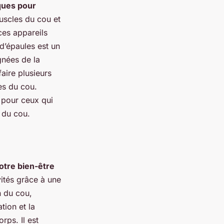
iques pour
uscles du cou et
 ces appareils
d’épaules est un
gnées de la
faire plusieurs
es du cou.
 pour ceux qui
t du cou.
otre bien-être
ités grâce à une
n du cou,
tion et la
rps. Il est