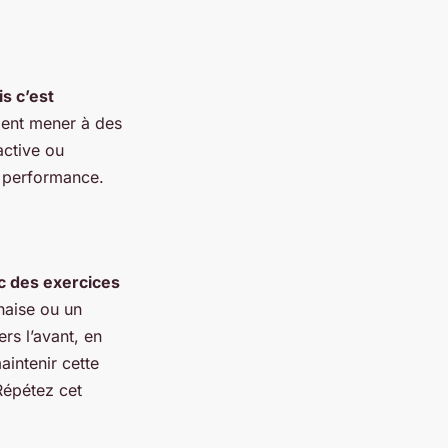
s c’est
ment mener à des
active ou
e performance.
c des exercices
haise ou un
rs l’avant, en
aintenir cette
Répétez cet