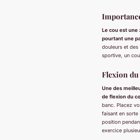
Charles
•
19 janvier 2024
•
5 min de lecture
Importance
Le cou est une 
pourtant une pa
douleurs et des
sportive, un co
Flexion du
Une des meille
de flexion du c
banc. Placez vos
faisant en sorte
position pendant
exercice plusieu