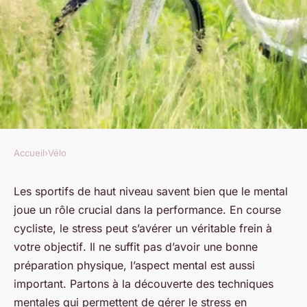
Accueil
›
Vélo
VÉLO
Gérer le stress en compétition
Les sportifs de haut niveau savent bien que le mental
joue un rôle crucial dans la performance. En course
: Techniques mentales pour
cycliste, le stress peut s’avérer un véritable frein à
cyclistes
votre
objectif
. Il ne suffit pas d’avoir une bonne
préparation physique
, l’aspect
mental
est aussi
Chloé
•
19 janvier 2024
•
6 min de lecture
important. Partons à la découverte des techniques
mentales qui permettent de gérer le stress en