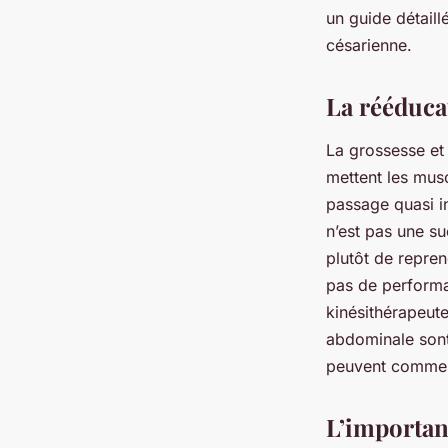
Raphaël
•
19 janvier 2024
•
3 min de lecture
un guide détaill
césarienne.
La rééduca
La grossesse et
mettent les mus
passage quasi i
n’est pas une su
plutôt de repren
pas de performa
kinésithérapeut
abdominale sont 
peuvent commenc
L’importan