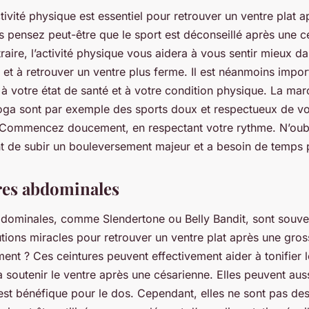
tivité physique est essentiel pour retrouver un ventre plat 
 pensez peut-être que le sport est déconseillé après une cé
traire, l’activité physique vous aidera à vous sentir mieux d
t à retrouver un ventre plus ferme. Il est néanmoins import
à votre état de santé et à votre condition physique. La marc
yoga sont par exemple des sports doux et respectueux de vo
Commencez doucement, en respectant votre rythme. N’oub
t de subir un bouleversement majeur et a besoin de temps p
res abdominales
bdominales, comme Slendertone ou Belly Bandit, sont souve
ions miracles pour retrouver un ventre plat après une gros
iment ? Ces ceintures peuvent effectivement aider à tonifier 
soutenir le ventre après une césarienne. Elles peuvent auss
est bénéfique pour le dos. Cependant, elles ne sont pas des