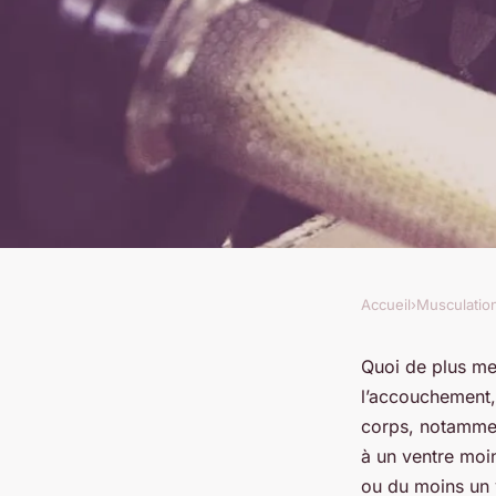
Accueil
›
Musculatio
MUSCULATION
Retrouver des abdo
Quoi de plus me
l’accouchement, 
grossesse : conseil
corps, notammen
à un ventre moin
ou du moins un 