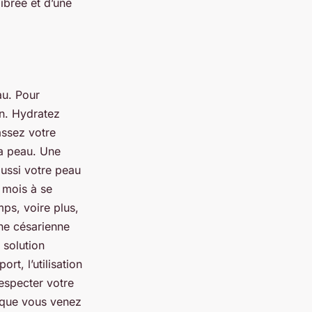
ibrée et d’une
au. Pour
in. Hydratez
assez votre
la peau. Une
aussi votre peau
 mois à se
mps, voire plus,
une césarienne
 solution
t, l’utilisation
especter votre
s que vous venez