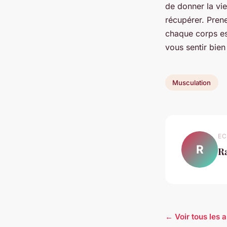
de donner la vi
récupérer. Prene
chaque corps es
vous sentir bien
Musculation
EC
R
R
← Voir tous les 