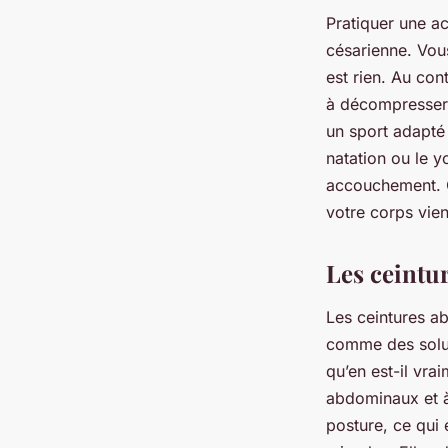
Pratiquer une ac
césarienne. Vous
est rien. Au con
à décompresser e
un sport adapté 
natation ou le 
accouchement. 
votre corps vien
Les ceintu
Les ceintures a
comme des solut
qu’en est-il vra
abdominaux et à 
posture, ce qui 