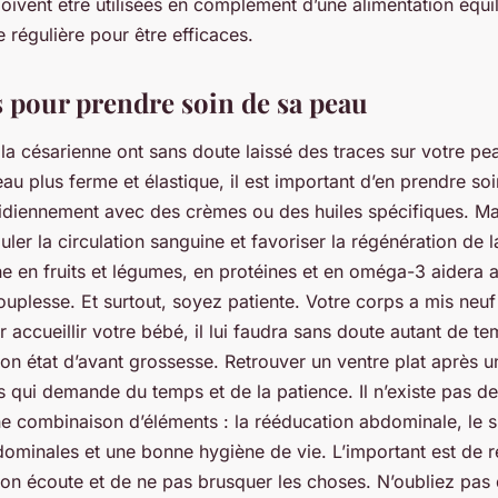
doivent être utilisées en complément d’une alimentation équil
e régulière pour être efficaces.
s pour prendre soin de sa peau
la césarienne ont sans doute laissé des traces sur votre pe
au plus ferme et élastique, il est important d’en prendre so
idiennement avec des crèmes ou des huiles spécifiques. M
uler la circulation sanguine et favoriser la régénération de 
he en fruits et légumes, en protéines et en oméga-3 aidera 
ouplesse. Et surtout, soyez patiente. Votre corps a mis neuf
 accueillir votre bébé, il lui faudra sans doute autant de te
on état d’avant grossesse. Retrouver un ventre plat après 
 qui demande du temps et de la patience. Il n’existe pas de
e combinaison d’éléments : la rééducation abdominale, le spor
dominales et une bonne hygiène de vie. L’important est de r
 son écoute et de ne pas brusquer les choses. N’oubliez pa