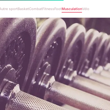
Autre sport
Basket
Combat
Fitness
Foot
Musculation
Vélo