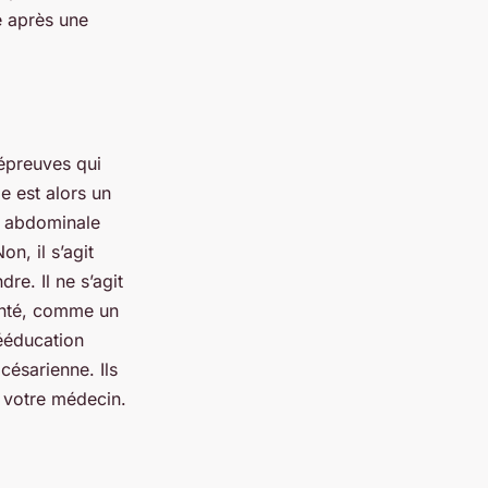
e après une
 épreuves qui
 est alors un
n abdominale
n, il s’agit
re. Il ne s’agit
anté, comme un
ééducation
césarienne. Ils
 votre médecin.