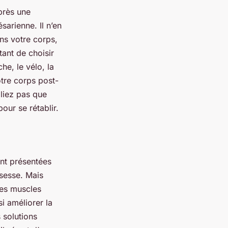
après une
sarienne. Il n’en
ans votre corps,
ant de choisir
he, le vélo, la
tre corps post-
liez pas que
our se rétablir.
nt présentées
sesse. Mais
les muscles
i améliorer la
 solutions