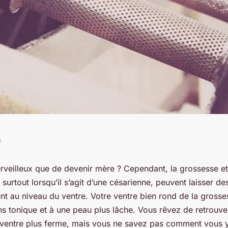
n
minaux après une
rveilleux que de devenir mère ? Cependant, la grossesse et
surtout lorsqu’il s’agit d’une césarienne, peuvent laisser des
s post-caésarienne
t au niveau du ventre. Votre ventre bien rond de la grosses
s tonique et à une peau plus lâche. Vous rêvez de retrouver
ventre plus ferme, mais vous ne savez pas comment vous y